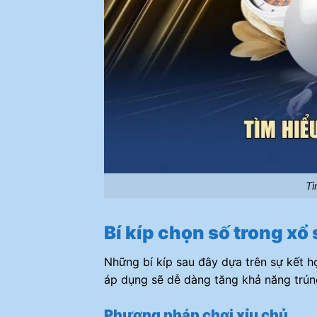
Tì
Bí kíp chọn số trong x
Những bí kíp sau đây dựa trên sự kết hợ
áp dụng sẽ dễ dàng tăng khả năng trún
Phương pháp chơi xỉu chủ