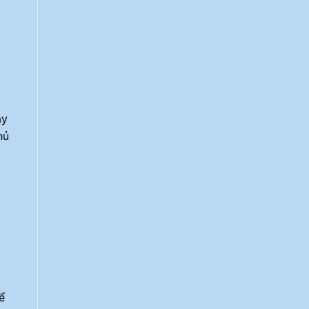
ày
hủ
ể