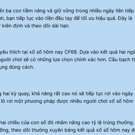
n ba con tiềm năng và giữ vững trong nhiều ngày liên tiếp.
h, bạn tiếp tục vào tiền đều tay để tối ưu hiệu quả. Đây là
 kiên định và theo dõi dài hạn.
yêu thích tại xổ số hôm nay CF68. Dựa vào kết quả hai ng
 người chơi sẽ có những lựa chọn chính xác hơn. Cầu bạch t
dụng đúng cách.
g hai kỳ quay, khả năng rất cao nó sẽ tiếp tục rơi vào ngày
u lô rơi một phương pháp được nhiều người chơi xổ số hôm
hai chiều của con số đó nhằm nâng cao tỷ lệ trúng thưởng.
lưỡng, theo dõi thường xuyên bảng kết quả xổ số hôm nay đ