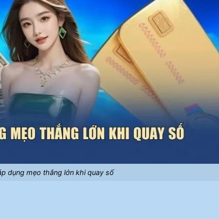
 áp dụng mẹo thắng lớn khi quay số