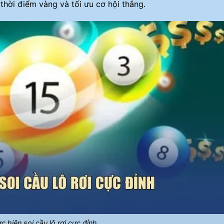
 thời điểm vàng và tối ưu cơ hội thắng.
c hiện soi cầu lô rơi cực đỉnh