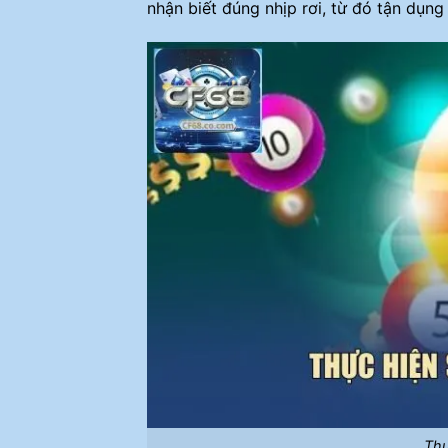
nhận biết đúng nhịp rơi, từ đó tận dụng
Thự