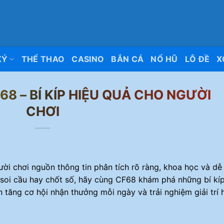
KÝ
THỂ THAO
CASINO
BẮN CÁ
NỔ HŨ
LÔ ĐỀ
X
8 – BÍ KÍP HIỆU QUẢ CHO NGƯỜI
CHƠI
 chơi nguồn thông tin phân tích rõ ràng, khoa học và dễ
soi cầu hay chốt số, hãy cùng CF68 khám phá những bí kí
tăng cơ hội nhận thưởng mỗi ngày và trải nghiệm giải trí 