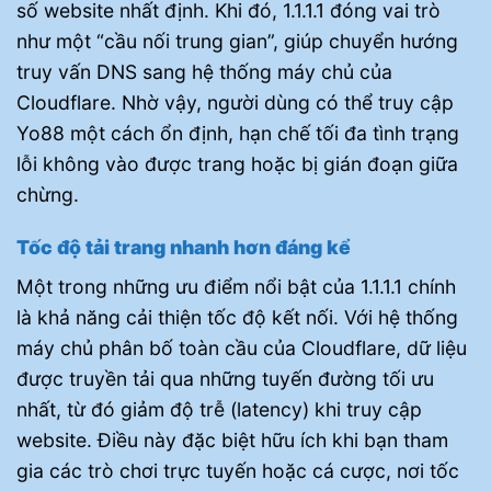
số website nhất định. Khi đó, 1.1.1.1 đóng vai trò
như một “cầu nối trung gian”, giúp chuyển hướng
truy vấn DNS sang hệ thống máy chủ của
Cloudflare. Nhờ vậy, người dùng có thể truy cập
Yo88 một cách ổn định, hạn chế tối đa tình trạng
lỗi không vào được trang hoặc bị gián đoạn giữa
chừng.
Tốc độ tải trang nhanh hơn đáng kể
Một trong những ưu điểm nổi bật của 1.1.1.1 chính
là khả năng cải thiện tốc độ kết nối. Với hệ thống
máy chủ phân bố toàn cầu của Cloudflare, dữ liệu
được truyền tải qua những tuyến đường tối ưu
nhất, từ đó giảm độ trễ (latency) khi truy cập
website. Điều này đặc biệt hữu ích khi bạn tham
gia các trò chơi trực tuyến hoặc cá cược, nơi tốc