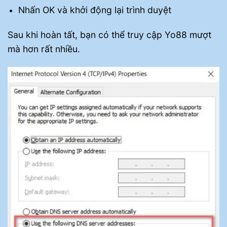
Nhấn OK và khởi động lại trình duyệt
Sau khi hoàn tất, bạn có thể truy cập Yo88 mượt
mà hơn rất nhiều.