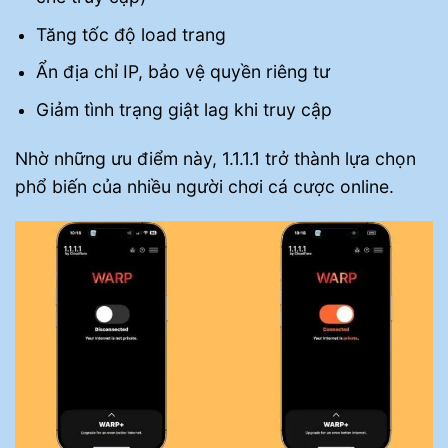
Tăng tốc độ load trang
Ẩn địa chỉ IP, bảo vệ quyền riêng tư
Giảm tình trạng giật lag khi truy cập
Nhờ những ưu điểm này, 1.1.1.1 trở thành lựa chọn
phổ biến của nhiều người chơi cá cược online.