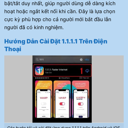
bật/tắt duy nhất, giúp người dùng dễ dàng kích
hoạt hoặc ngắt kết nối khi cần. Đây là lựa chọn
cực kỳ phù hợp cho cả người mới bắt đầu lẫn
người đã có kinh nghiệm.
Hướng Dẫn Cài Đặt 1.1.1.1 Trên Điện
Thoại
Các bước tải và cài đặt ứng dụng 1.1.1.1 trên Android và iOS.