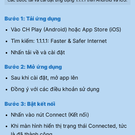
Bước 1: Tải ứng dụng
Vào CH Play (Android) hoặc App Store (iOS)
Tìm kiếm: 1.1.1.1: Faster & Safer Internet
Nhấn tải về và cài đặt
Bước 2: Mở ứng dụng
Sau khi cài đặt, mở app lên
Đồng ý với các điều khoản sử dụng
Bước 3: Bật kết nối
Nhấn vào nút Connect (Kết nối)
Khi màn hình hiển thị trạng thái Connected, tức
là đã thành công