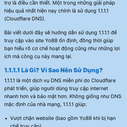
trợ là điều cần thiết. Một trong những giải pháp
hiệu quả nhất hiện nay chính là sử dụng 1.1.1.1
(Cloudflare DNS).
Bài viết dưới đây sẽ hướng dẫn
sử dụng 1.1.1.1 để
truy cập vào site Yo88
ổn định, đồng thời giúp
bạn hiểu rõ cơ chế hoạt động cũng như những lợi
ích mà công cụ này mang lại.
1.1.1.1 Là Gì? Vì Sao Nên Sử Dụng?
1.1.1.1 là một dịch vụ DNS miễn phí do Cloudflare
phát triển, giúp người dùng truy cập internet
nhanh hơn và bảo mật hơn. Không giống như DNS
mặc định của nhà mạng, 1.1.1.1 giúp:
Vượt chặn website (bao gồm Yo88 khi bị hạn
chế truy cập)