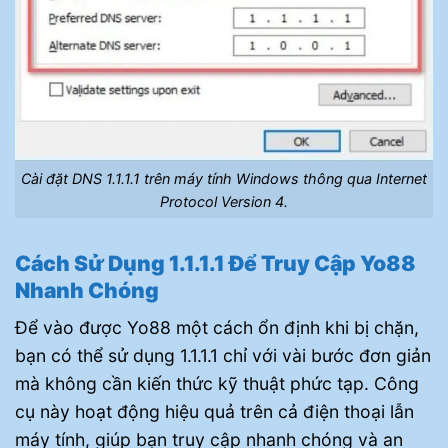
Cài đặt DNS 1.1.1.1 trên máy tính Windows thông qua Internet
Protocol Version 4.
Cách Sử Dụng 1.1.1.1 Để Truy Cập Yo88
Nhanh Chóng
Để vào được Yo88 một cách ổn định khi bị chặn,
bạn có thể sử dụng 1.1.1.1 chỉ với vài bước đơn giản
mà không cần kiến thức kỹ thuật phức tạp. Công
cụ này hoạt động hiệu quả trên cả điện thoại lẫn
máy tính, giúp bạn truy cập nhanh chóng và an