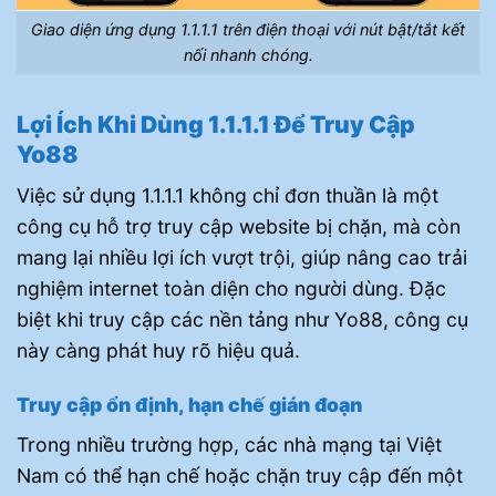
Giao diện ứng dụng 1.1.1.1 trên điện thoại với nút bật/tắt kết
nối nhanh chóng.
Lợi Ích Khi Dùng 1.1.1.1 Để Truy Cập
Yo88
Việc sử dụng 1.1.1.1 không chỉ đơn thuần là một
công cụ hỗ trợ truy cập website bị chặn, mà còn
mang lại nhiều lợi ích vượt trội, giúp nâng cao trải
nghiệm internet toàn diện cho người dùng. Đặc
biệt khi truy cập các nền tảng như Yo88, công cụ
này càng phát huy rõ hiệu quả.
Truy cập ổn định, hạn chế gián đoạn
Trong nhiều trường hợp, các nhà mạng tại Việt
Nam có thể hạn chế hoặc chặn truy cập đến một