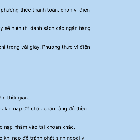
 phương thức thanh toán, chọn ví điện
ày sẽ hiển thị danh sách các ngân hàng
hỉ trong vài giây. Phương thức ví điện
ệm thời gian.
ớc khi nạp để chắc chắn rằng đủ điều
c nạp nhầm vào tài khoản khác.
c khi nạp để tránh phát sinh ngoài ý