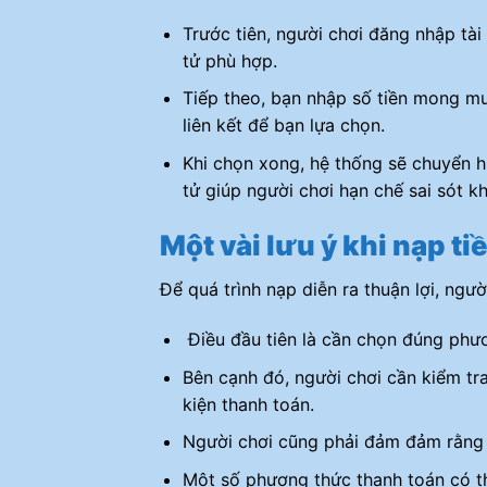
Trước tiên, người chơi đăng nhập tà
tử phù hợp.
Tiếp theo, bạn nhập số tiền mong mu
liên kết để bạn lựa chọn.
Khi chọn xong, hệ thống sẽ chuyển hư
tử giúp người chơi hạn chế sai sót khi
Một vài lưu ý khi nạp ti
Để quá trình nạp diễn ra thuận lợi, ngư
Điều đầu tiên là cần chọn đúng phươ
Bên cạnh đó, người chơi cần kiểm tr
kiện thanh toán.
Người chơi cũng phải đảm đảm rằng
Một số phương thức thanh toán có thể