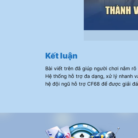
Kết luận
Bài viết trên đã giúp người chơi nắm r
Hệ thống hỗ trợ đa dạng, xử lý nhanh và
hệ đội ngũ hỗ trợ CF68 để được giải đáp