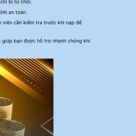
chí bị từ chối.
ính an toàn.
h viên cần kiểm tra trước khi nạp để
ng giúp bạn được hỗ trợ nhanh chóng khi