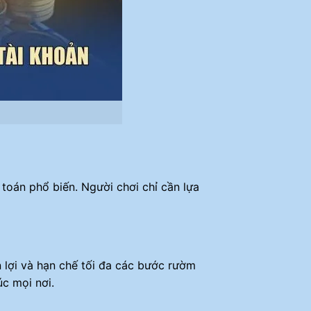
toán phổ biến. Người chơi chỉ cần lựa
n lợi và hạn chế tối đa các bước rườm
úc mọi nơi.