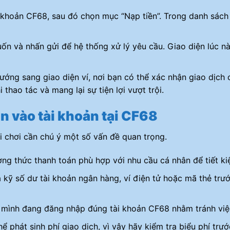
i khoản CF68, sau đó chọn mục “Nạp tiền”. Trong danh sách
ốn và nhấn gửi để hệ thống xử lý yêu cầu. Giao diện lúc n
ớng sang giao diện ví, nơi bạn có thể xác nhận giao dịch c
 thao tác và mang lại sự tiện lợi vượt trội.
ền vào tài khoản tại CF68
ời chơi cần chú ý một số vấn đề quan trọng.
ng thức thanh toán phù hợp với nhu cầu cá nhân để tiết ki
a kỹ số dư tài khoản ngân hàng, ví điện tử hoặc mã thẻ trư
 mình đang đăng nhập đúng tài khoản CF68 nhằm tránh việ
 phát sinh phí giao dịch, vì vậy hãy kiểm tra biểu phí trướ