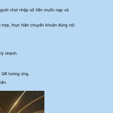
 Người chơi nhập số tiền muốn nạp và
ù hợp, thực hiện chuyển khoản đúng nội
 lý nhanh.
ã QR tương ứng.
hận.