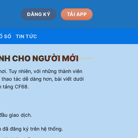
ĐĂNG KÝ
TẢI APP
Ổ SỐ
TIN TỨC
NH CHO NGƯỜI MỚI
i. Tuy nhiên, với những thành viên
thao tác dễ dàng hơn, bài viết dưới
n tảng CF68.
 đầu giao dịch.
u đã đăng ký trên hệ thống.