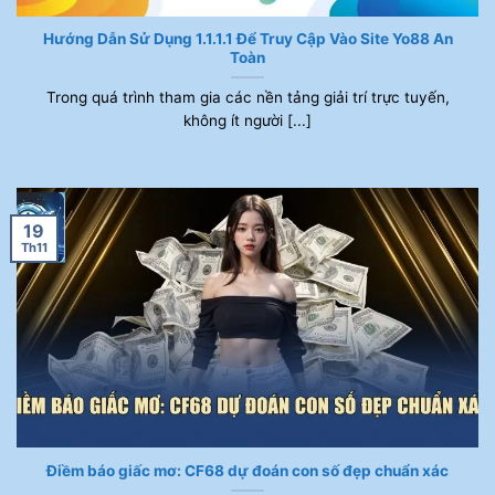
Hướng Dẫn Sử Dụng 1.1.1.1 Để Truy Cập Vào Site Yo88 An
Toàn
Trong quá trình tham gia các nền tảng giải trí trực tuyến,
không ít người [...]
19
Th11
Điềm báo giấc mơ: CF68 dự đoán con số đẹp chuẩn xác