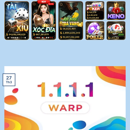
27
Th3