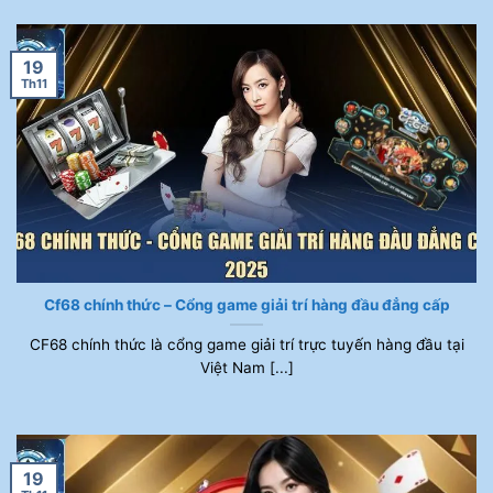
19
Th11
Cf68 chính thức – Cổng game giải trí hàng đầu đẳng cấp
CF68 chính thức là cổng game giải trí trực tuyến hàng đầu tại
Việt Nam [...]
19