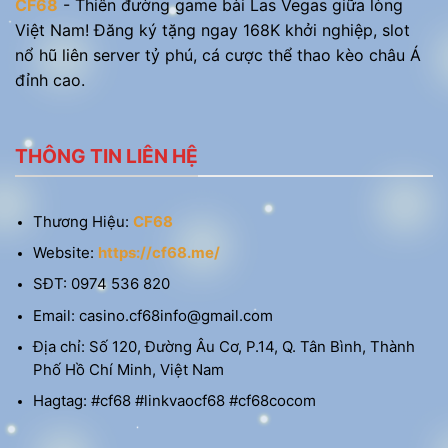
CF68
- Thiên đường game bài Las Vegas giữa lòng
Việt Nam! Đăng ký tặng ngay 168K khởi nghiệp, slot
nổ hũ liên server tỷ phú, cá cược thể thao kèo châu Á
đỉnh cao.
THÔNG TIN LIÊN HỆ
Thương Hiệu:
CF68
Website:
https://cf68.me/
SĐT: 0974 536 820
Email:
casino.cf68info@gmail.com
Địa chỉ: Số 120, Đường Âu Cơ, P.14, Q. Tân Bình, Thành
Phố Hồ Chí Minh, Việt Nam
Hagtag: #cf68 #linkvaocf68 #cf68cocom