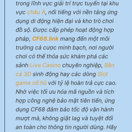
trong lĩnh vực giải trí trực tuyến tại khu
vực
châu Á
, nổi tiếng với nền tảng ứng
dụng di động hiện đại và kho trò chơi
đồ sộ. Được cấp phép hoạt động hợp
pháp,
CF68.link
mang đến một môi
trường cá cược minh bạch, nơi người
chơi có thể thỏa sức khám phá các
sảnh
Live Casino
chuyên nghiệp,
Bắn
cá 3D
sinh động hay các dòng
Slot
game nổ hũ
với tỷ lệ hoàn trả cực cao.
Nhờ việc tối ưu hóa mã nguồn và tích
hợp công nghệ bảo mật tiên tiến, ứng
dụng CF68 đảm bảo tốc độ vận hành
mượt mà, không giật lag và tuyệt đối
an toàn cho thông tin người dùng. Hãy