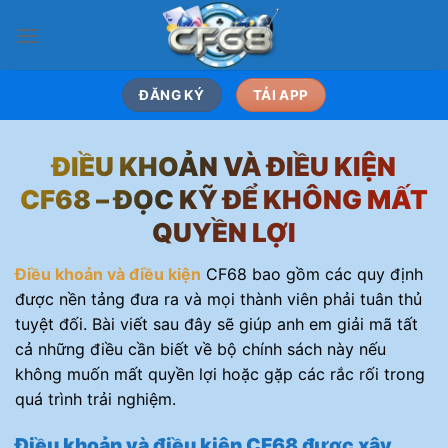
Bỏ
qua
nội
dung
ĐĂNG KÝ
TẢI APP
ĐIỀU KHOẢN VÀ ĐIỀU KIỆN
CF68 – ĐỌC KỸ ĐỂ KHÔNG MẤT
QUYỀN LỢI
Điều khoản và điều kiện
CF68 bao gồm các quy định
được nền tảng đưa ra và mọi thành viên phải tuân thủ
tuyệt đối. Bài viết sau đây sẽ giúp anh em giải mã tất
cả những điều cần biết về bộ chính sách này nếu
không muốn mất quyền lợi hoặc gặp các rắc rối trong
quá trình trải nghiệm.
Điều khoản và điều kiện CF68 được xây