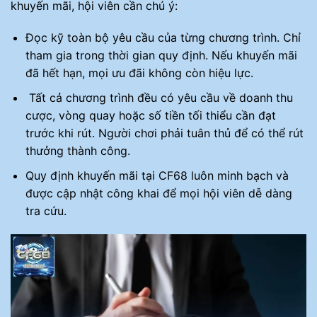
khuyến mãi, hội viên cần chú ý:
Đọc kỹ toàn bộ yêu cầu của từng chương trình. Chỉ
tham gia trong thời gian quy định. Nếu khuyến mãi
đã hết hạn, mọi ưu đãi không còn hiệu lực.
Tất cả chương trình đều có yêu cầu về doanh thu
cược, vòng quay hoặc số tiền tối thiểu cần đạt
trước khi rút. Người chơi phải tuân thủ để có thể rút
thưởng thành công.
Quy định khuyến mãi tại CF68 luôn minh bạch và
được cập nhật công khai để mọi hội viên dễ dàng
tra cứu.