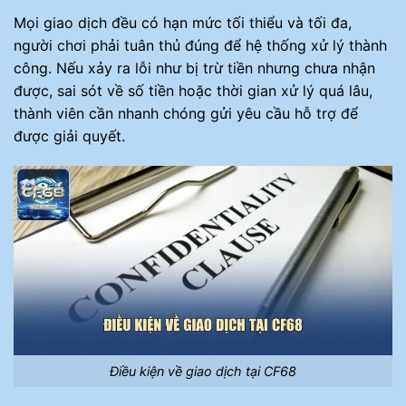
Mọi giao dịch đều có hạn mức tối thiểu và tối đa,
người chơi phải tuân thủ đúng để hệ thống xử lý thành
công. Nếu xảy ra lỗi như bị trừ tiền nhưng chưa nhận
được, sai sót về số tiền hoặc thời gian xử lý quá lâu,
thành viên cần nhanh chóng gửi yêu cầu hỗ trợ để
được giải quyết.
Điều kiện về giao dịch tại CF68