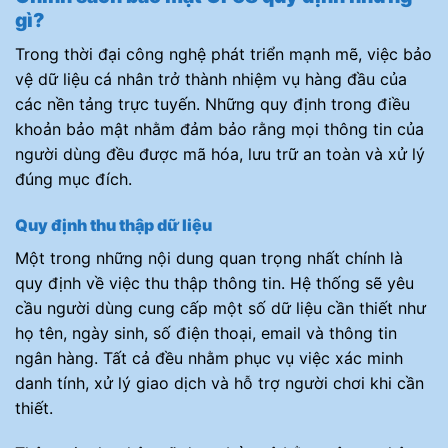
gì?
Trong thời đại công nghệ phát triển mạnh mẽ, việc bảo
vệ dữ liệu cá nhân trở thành nhiệm vụ hàng đầu của
các nền tảng trực tuyến. Những quy định trong điều
khoản bảo mật nhằm đảm bảo rằng mọi thông tin của
người dùng đều được mã hóa, lưu trữ an toàn và xử lý
đúng mục đích.
Quy định thu thập dữ liệu
Một trong những nội dung quan trọng nhất chính là
quy định về việc thu thập thông tin. Hệ thống sẽ yêu
cầu người dùng cung cấp một số dữ liệu cần thiết như
họ tên, ngày sinh, số điện thoại, email và thông tin
ngân hàng. Tất cả đều nhằm phục vụ việc xác minh
danh tính, xử lý giao dịch và hỗ trợ người chơi khi cần
thiết.