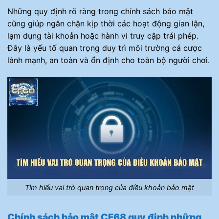
Những quy định rõ ràng trong chính sách bảo mật
cũng giúp ngăn chặn kịp thời các hoạt động gian lận,
lạm dụng tài khoản hoặc hành vi truy cập trái phép.
Đây là yếu tố quan trọng duy trì môi trường cá cược
lành mạnh, an toàn và ổn định cho toàn bộ người chơi.
Tìm hiểu vai trò quan trọng của điều khoản bảo mật
Chính sách bảo mật CF68 quy định những