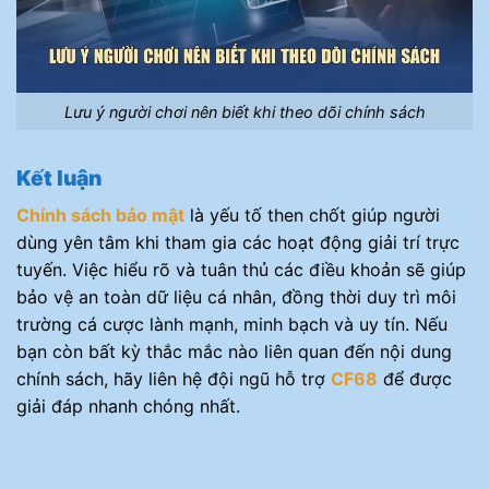
Lưu ý người chơi nên biết khi theo dõi chính sách
Kết luận
Chính sách bảo mật
là yếu tố then chốt giúp người
dùng yên tâm khi tham gia các hoạt động giải trí trực
tuyến. Việc hiểu rõ và tuân thủ các điều khoản sẽ giúp
bảo vệ an toàn dữ liệu cá nhân, đồng thời duy trì môi
trường cá cược lành mạnh, minh bạch và uy tín. Nếu
bạn còn bất kỳ thắc mắc nào liên quan đến nội dung
chính sách, hãy liên hệ đội ngũ hỗ trợ
CF68
để được
giải đáp nhanh chóng nhất.