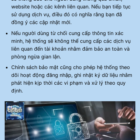
website hoặc các kênh liên quan. Nếu bạn tiếp tục
sử dụng dịch vụ, điều đó có nghĩa rằng bạn đã
đồng ý các cập nhật mới.
Nếu người dùng từ chối cung cấp thông tin xác
minh, hệ thống sẽ không thể cung cấp các dịch vụ
liên quan đến tài khoản nhằm đảm bảo an toàn và
phòng ngừa gian lận.
Chính sách bảo mật cũng cho phép hệ thống theo
dõi hoạt động đăng nhập, ghi nhật ký dữ liệu nhằm
phát hiện kịp thời các vi phạm và xử lý theo quy
định.