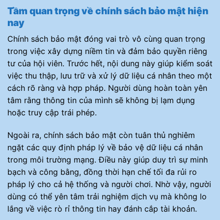
Tầm quan trọng về chính sách bảo mật hiện
nay
Chính sách bảo mật đóng vai trò vô cùng quan trọng
trong việc xây dựng niềm tin và đảm bảo quyền riêng
tư của hội viên. Trước hết, nội dung này giúp kiểm soát
việc thu thập, lưu trữ và xử lý dữ liệu cá nhân theo một
cách rõ ràng và hợp pháp. Người dùng hoàn toàn yên
tâm rằng thông tin của mình sẽ không bị lạm dụng
hoặc truy cập trái phép.
Ngoài ra, chính sách bảo mật còn tuân thủ nghiêm
ngặt các quy định pháp lý về bảo vệ dữ liệu cá nhân
trong môi trường mạng. Điều này giúp duy trì sự minh
bạch và công bằng, đồng thời hạn chế tối đa rủi ro
pháp lý cho cả hệ thống và người chơi. Nhờ vậy, người
dùng có thể yên tâm trải nghiệm dịch vụ mà không lo
lắng về việc rò rỉ thông tin hay đánh cắp tài khoản.