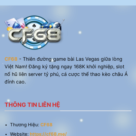
CF68
- Thiên đường game bài Las Vegas giữa lòng
Việt Nam! Đăng ký tặng ngay 168K khởi nghiệp, slot
nổ hũ liên server tỷ phú, cá cược thể thao kèo châu Á
đỉnh cao.
THÔNG TIN LIÊN HỆ
Thương Hiệu:
CF68
Website:
https://cf68.me/