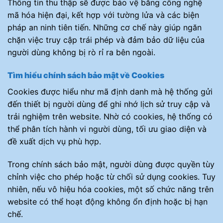
Thông tin thu thập sẽ được bảo vệ bằng công nghệ
mã hóa hiện đại, kết hợp với tường lửa và các biện
pháp an ninh tiên tiến. Những cơ chế này giúp ngăn
chặn việc truy cập trái phép và đảm bảo dữ liệu của
người dùng không bị rò rỉ ra bên ngoài.
Tìm hiểu chính sách bảo mật về Cookies
Cookies được hiểu như mã định danh mà hệ thống gửi
đến thiết bị người dùng để ghi nhớ lịch sử truy cập và
trải nghiệm trên website. Nhờ có cookies, hệ thống có
thể phân tích hành vi người dùng, tối ưu giao diện và
đề xuất dịch vụ phù hợp.
Trong chính sách bảo mật, người dùng được quyền tùy
chỉnh việc cho phép hoặc từ chối sử dụng cookies. Tuy
nhiên, nếu vô hiệu hóa cookies, một số chức năng trên
website có thể hoạt động không ổn định hoặc bị hạn
chế.